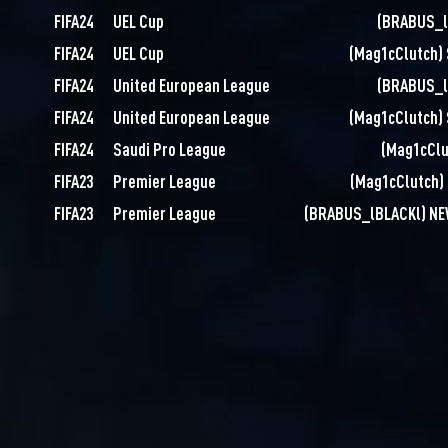
FIFA24
UEL Cup
(
BRABUS_l
FIFA24
UEL Cup
(
Mag1cClutch
)
FIFA24
United European League
(
BRABUS_l
FIFA24
United European League
(
Mag1cClutch
)
FIFA24
Saudi Pro League
(
Mag1cClu
FIFA23
Premier League
(
Mag1cClutch
)
FIFA23
Premier League
(
BRABUS_lBLACKl
)
NE