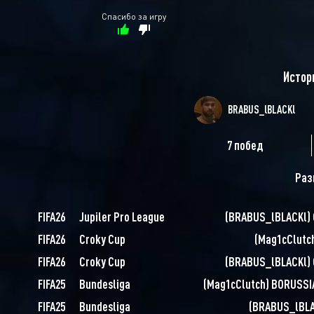
Спасибо за игру
Истор
BRABUS_lBLACKl
7 побед
Раз
FIFA26
Jupiler Pro League
(
BRABUS_lBLACKl
)
FIFA26
Croky Cup
(
Mag1cClutc
FIFA26
Croky Cup
(
BRABUS_lBLACKl
)
FIFA25
Bundesliga
(
Mag1cClutch
)
BORUSSI
FIFA25
Bundesliga
(
BRABUS_lBLA