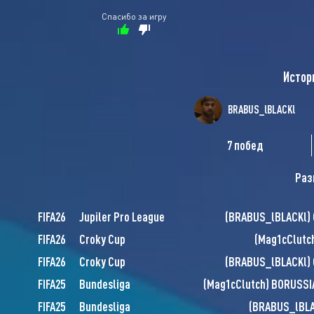
Спасибо за игру
Истор
BRABUS_lBLACKl
7 побед
Раз
FIFA26
Jupiler Pro League
(
BRABUS_lBLACKl
)
FIFA26
Croky Cup
(
Mag1cClutc
FIFA26
Croky Cup
(
BRABUS_lBLACKl
)
FIFA25
Bundesliga
(
Mag1cClutch
)
BORUSSI
FIFA25
Bundesliga
(
BRABUS_lBLA