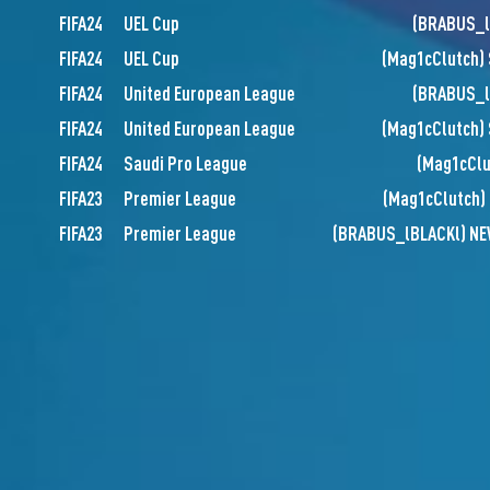
FIFA24
UEL Cup
(
BRABUS_l
FIFA24
UEL Cup
(
Mag1cClutch
)
FIFA24
United European League
(
BRABUS_l
FIFA24
United European League
(
Mag1cClutch
)
FIFA24
Saudi Pro League
(
Mag1cClu
FIFA23
Premier League
(
Mag1cClutch
)
FIFA23
Premier League
(
BRABUS_lBLACKl
)
NE