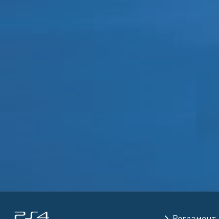
Регламент