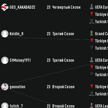
GEO_KAKABADZE
23
Четвертый Сезон
UEFA Eu
Türkiye 
Turkish 
Koldin_8
23
Третий Сезон
Grand C
Türkiye 
Turkish 
StMoisey1911
23
Третий Сезон
UEFA Eu
Türkiye 
Turkish 
gsonation
23
Второй Сезон
Türkiye 
Turkish 
futich_7
23
Второй Сезон
UEFA Le