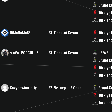
Grand C
Türkiye 
Turkish 
NiMaRaMa85
23
Первый Сезон
Türkiye 
Turkish 
slaVa_POCCUU_Z
23
Первый Сезон
UEFA Eu
Grand C
Türkiye 
Turkish 
KovynevAnatoliy
22
Четвертый Сезон
Grand C
Türkiye 
Turkish 