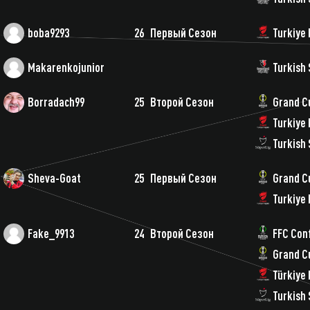
boba9293
26
Первый Сезон
Turkiye 
Makarenkojunior
Turkish 
Borradach99
25
Второй Сезон
Grand C
Turkiye 
Turkish 
Sheva-Goat
25
Первый Сезон
Grand C
Turkiye 
Fake_9913
24
Второй Сезон
FFC Con
Grand C
Türkiye 
Turkish 