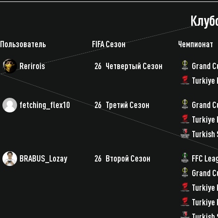
Клуб
Пользователь
FIFA
Сезон
Чемпионат
Rerirois
26
Четвертый Сезон
Grand C
Turkiye 
fetching_flex10
26
Третий Сезон
Grand C
Turkiye 
Turkish 
BRABUS_Lozay
26
Второй Сезон
FFC Lea
Grand C
Turkiye 
Turkiye 
Turkish 