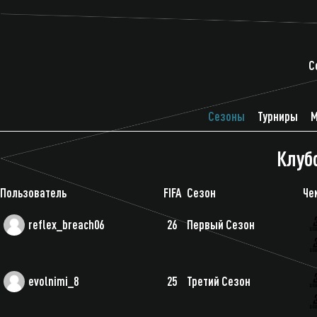
C
Сезоны
Турниры
М
Клуб
Пользователь
FIFA
Сезон
Че
reflex_breach06
26
Первый Сезон
evolnimi_8
25
Третий Сезон