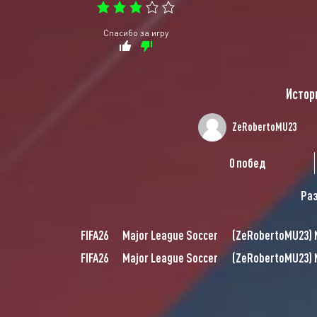
Спасибо за игру
Истор
ZeRobertoMU23
0 побед
Раз
FIFA26
Major League Soccer
(
ZeRobertoMU23
)
FIFA26
Major League Soccer
(
ZeRobertoMU23
)