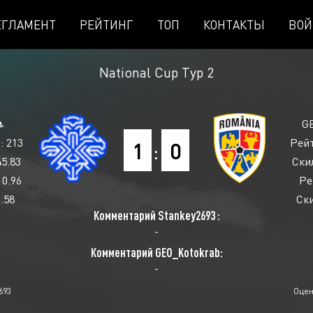
ЕГЛАМЕНТ
РЕЙТИНГ
ТОП
КОНТАКТЫ
ВОЙ
National Cup
Тур 2
G
: 213
Рейт
1
:
0
45.83
Скил
 0.96
Ре
.58
Ски
Комментарий Stankey2693 :
-
Комментарий GEO_Kotokrab:
-
693
Оцен