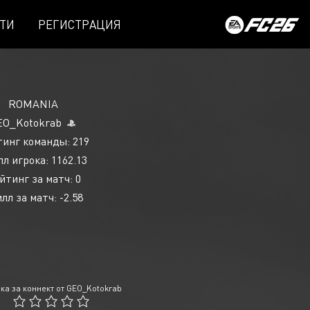
ТИ
РЕГИСТРАЦИЯ
ROMANIA
EO_Kotokrab
инг команды: 219
л игрока: 1162.13
йтинг за матч: 0
лл за матч: -2.58
ка за коннект от GEO_Kotokrab