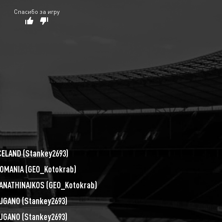
Спасибо за игру
CELAND
(
Stankey2693
)
OMANIA
(
GEO_Kotokrab
)
ANATHINAIKOS
(
GEO_Kotokrab
)
UGANO
(
Stankey2693
)
UGANO
(
Stankey2693
)