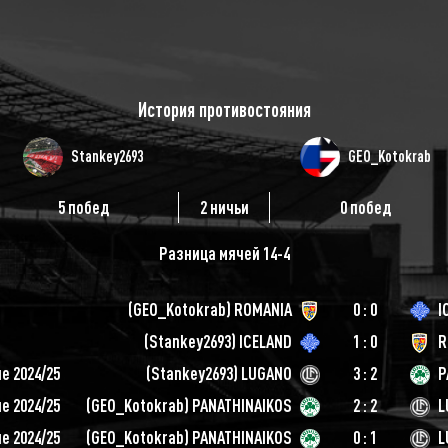
История противостояния
Stankey2693
GEO_Kotokrab
5 побед
2 ничьи
0 побед
Разница мячей 14-4
(
GEO_Kotokrab
)
ROMANIA
0 : 0
I
(
Stankey2693
)
ICELAND
1 : 0
R
e 2024/25
(
Stankey2693
)
LUGANO
3 : 2
P
e 2024/25
(
GEO_Kotokrab
)
PANATHINAIKOS
2 : 2
L
e 2024/25
(
GEO_Kotokrab
)
PANATHINAIKOS
0 : 1
L