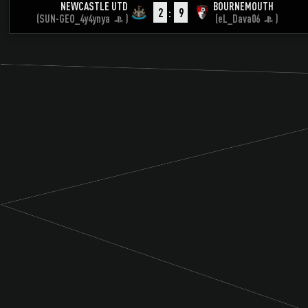
NEWCASTLE UTD
BOURNEMOUTH
2
9
(
SUN-GEO_4y4ynya
)
(
eL_Dava06
)