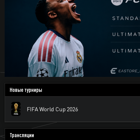
Новые турниры
FIFA World Cup 2026
Трансляции