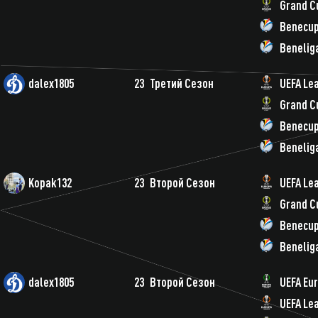
Grand C
Benecu
Benelig
dalex1805
23
Третий Сезон
UEFA Le
Grand C
Benecu
Benelig
Kopak132
23
Второй Сезон
UEFA Le
Grand C
Benecu
Benelig
dalex1805
23
Второй Сезон
UEFA Eu
UEFA Le