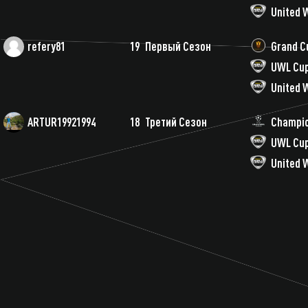
United 
refery81
19
Первый Сезон
Grand C
UWL Cup
United 
ARTUR19921994
18
Третий Сезон
Champio
UWL Cup
United 