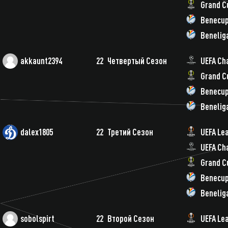
Grand C
Benecu
Benelig
akkaunt2394
22
Четвертый Сезон
UEFA Ch
Grand C
Benecu
Benelig
dalex1805
22
Третий Сезон
UEFA Le
UEFA Ch
Grand C
Benecu
Benelig
sobolspirt
22
Второй Сезон
UEFA Le