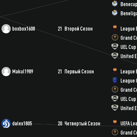
Benecu
Benelig
boxbox1608
21
Второй Сезон
League 
Grand C
UEL Cup
United 
Makul1989
21
Первый Сезон
League 
League 
Grand C
UEL Cup
United 
dalex1805
20
Четвертый Сезон
UEFA Le
Grand C