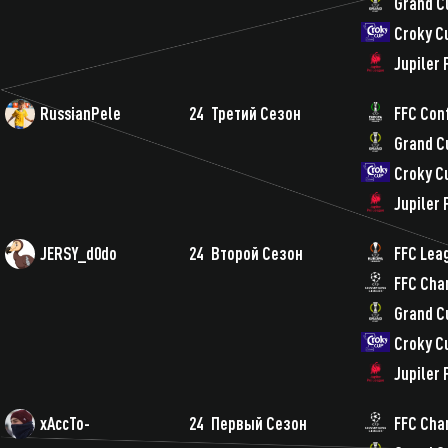
Grand C
Croky C
Jupiler
RussianPele
24
Третий Сезон
FFC Con
Grand C
Croky C
Jupiler
JERSY_d0do
24
Второй Сезон
FFC Lea
FFC Cha
Grand C
Croky C
Jupiler
xAccTo-
24
Первый Сезон
FFC Cha