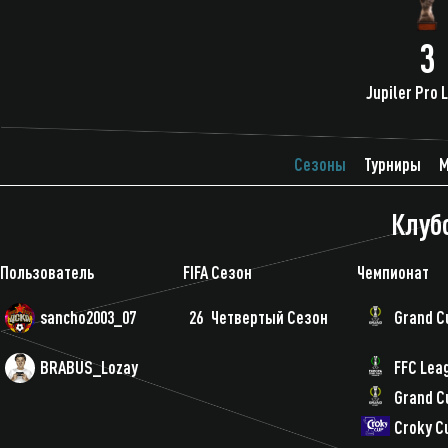
3
Jupiler Pro 
Сезоны
Турниры
М
Клуб
Пользователь
FIFA
Сезон
Чемпионат
sancho2003_07
26
Четвертый Сезон
Grand C
BRABUS_Lozay
FFC Lea
Grand C
Croky C