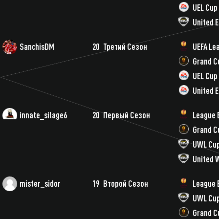
UEL Cup 
United 
SanchisDM
20
Третий Сезон
UEFA Le
Grand C
UEL Cup
United 
innate_silage6
20
Первый Сезон
League 
Grand C
UWL Cu
United 
mister_sidor
19
Второй Сезон
League 
UWL Cu
Grand C