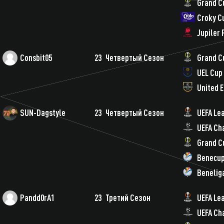
Grand C
Croky C
Jupiler
Consbit05
23
Четвертый Сезон
Grand C
UEL Cup
United 
SUN-Dagstyle
23
Четвертый Сезон
UEFA Le
UEFA Ch
Grand C
Benecu
Benelig
Pandd0rA1
23
Третий Сезон
UEFA Le
UEFA Ch