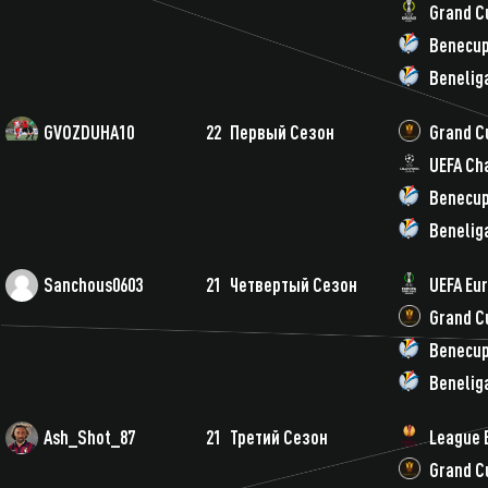
Grand C
Benecu
Benelig
GVOZDUHA10
22
Первый Сезон
Grand C
UEFA Ch
Benecu
Benelig
Sanchous0603
21
Четвертый Сезон
UEFA Eu
Grand C
Benecu
Benelig
Ash_Shot_87
21
Третий Сезон
League 
Grand C