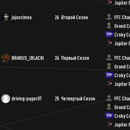
Jupiler
jojocrimea
26
Второй Сезон
FFC Cha
Grand C
Croky C
Jupiler
BRABUS_lBLACKl
26
Первый Сезон
FFC Cha
Grand C
Croky C
Jupiler
driving-pager07
25
Четвертый Сезон
FFC Cha
Grand C
Croky C
Jupiler