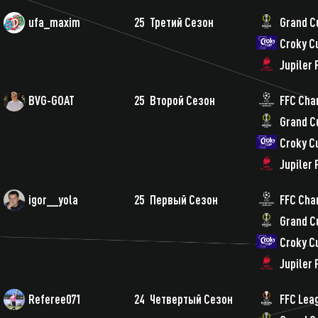
ufa_maxim
25
Третий Сезон
Grand C
Croky C
Jupiler
BVG-GOAT
25
Второй Сезон
FFC Cha
Grand C
Croky C
Jupiler
igor__yola
25
Первый Сезон
FFC Cha
Grand C
Croky C
Jupiler
Referee071
24
Четвертый Сезон
FFC Lea