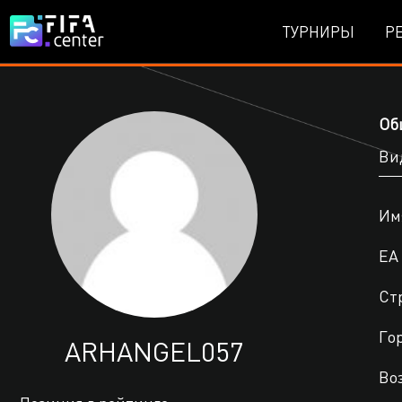
ТУРНИРЫ
Р
Об
Ви
Им
EA 
Ст
Го
ARHANGEL057
Во