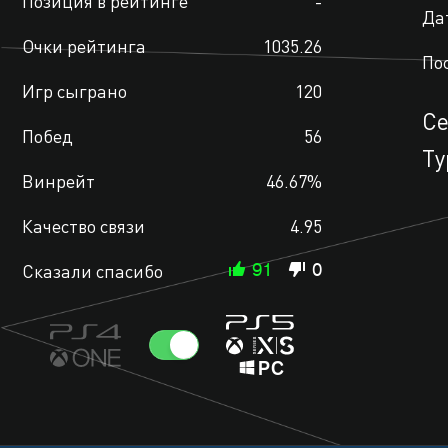
Позиция в рейтинге
-
Да
Очки рейтинга
1035.26
По
Игр сыграно
120
С
Побед
56
Ту
Винрейт
46.67%
Качество связи
4.95
Сказали спасибо
91
0