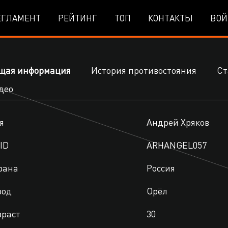
ЕГЛАМЕНТ
РЕЙТИНГ
ТОП
КОНТАКТЫ
ВОЙ
щая информация
История противостояния
Ст
део
я
Андрей Хряков
ID
ARHANGEL057
рана
Россия
род
Орёл
зраст
30