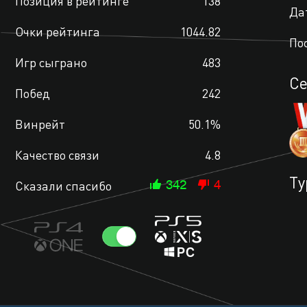
Позиция в рейтинге
138
Да
Очки рейтинга
1044.82
По
Игр сыграно
483
С
Побед
242
Винрейт
50.1%
Качество связи
4.8
Ту
Сказали спасибо
342
4