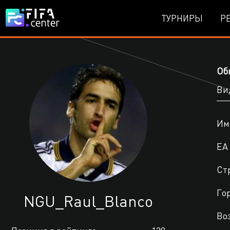
ТУРНИРЫ
Р
Об
Ви
Им
EA 
Ст
Го
NGU_Raul_Blanco
Во