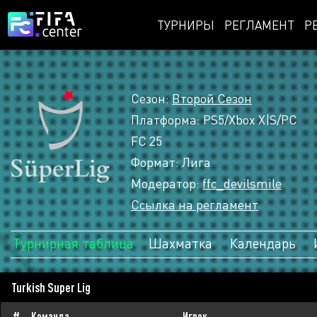
ТУРНИРЫ
РЕГЛАМЕНТ
Р
Сезон:
Второй Сезон
Платформа: PS5/Xbox X|S/PC
FC 25
Формат: Лига
Модератор:
ffc_devilsmile
Ссылка на регламент
Турнирная таблица
Шахматка
Календарь
Turkish Super Lig
#
Команда
Игрок