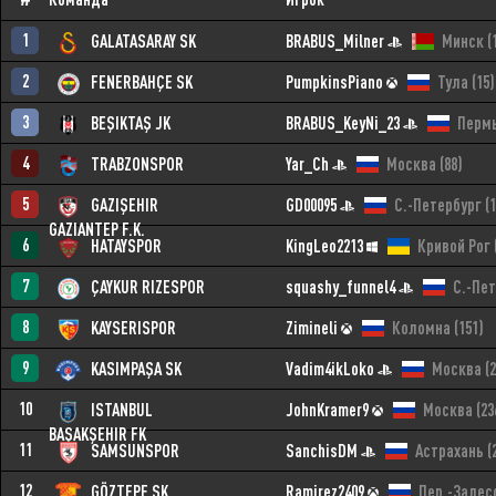
1
GALATASARAY SK
BRABUS_Milner
Минск
(
2
FENERBAHÇE SK
PumpkinsPiano
Тула
(15)
3
BEŞIKTAŞ JK
BRABUS_KeyNi_23
Перм
4
TRABZONSPOR
Yar_Ch
Москва
(88)
5
GAZIŞEHIR
GD00095
С.-Петербург
(
GAZIANTEP F.K.
6
HATAYSPOR
KingLeo2213
Кривой Рог
7
ÇAYKUR RIZESPOR
squashy_funnel4
С.-Пе
8
KAYSERISPOR
Zimineli
Коломна
(151)
9
KASIMPAŞA SK
Vadim4ikLoko
Москва
(
10
ISTANBUL
JohnKramer9
Москва
(23
BAŞAKŞEHIR FK
11
SAMSUNSPOR
SanchisDM
Астрахань
(
12
GÖZTEPE SK
Ramirez2409
Пер.-Залес