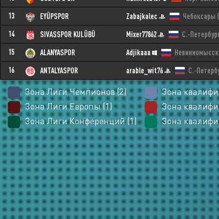
13
EYÜPSPOR
Zabajkalec
Чебоксары
14
SIVASSPOR KULÜBÜ
Mixer77862
С.-Петербур
15
ALANYASPOR
Adjikaaa
Невинномысск
16
ANTALYASPOR
arable_wit76
С.-Петерб
Зона Лиги Чемпионов (2)
Зона квалифи
Зона Лиги Европы (1)
Зона квалифи
Зона Лиги Конференций (1)
Зона квалифи