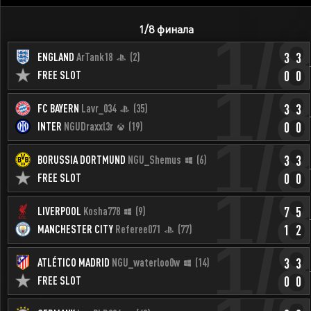
1/8 финала
1/
3
3
ENGLAND
ArTank18
(2)
0
0
FREE SLOT
1/
3
3
FC BAYERN
Lavr_034
(35)
финал
0
0
INTER
NGUDraxxl3r
(19)
1/
3
3
BORUSSIA DORTMUND
NGU_Shemus
(6)
финал
0
0
FREE SLOT
1/
7
5
LIVERPOOL
Kosha778
(9)
финал
1
2
MANCHESTER CITY
Referee071
(77)
1/
3
3
ATLÉTICO MADRID
NGU_waterloo0w
(14)
финал
0
0
FREE SLOT