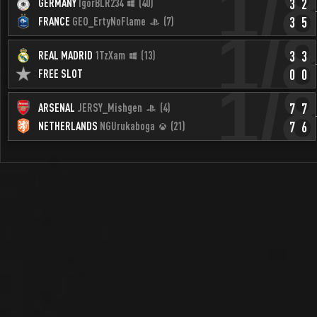
1/
3
2
GERMANY
IgorBLR234
(40)
финал
3
5
FRANCE
GEO_ErtyNoFlame
(7)
1/
3
3
REAL MADRID
1TzXam
(13)
финал
0
0
FREE SLOT
1/
7
7
ARSENAL
JERSY_Mishgen
(4)
финал
7
6
NETHERLANDS
NGUrukaboga
(21)
финал