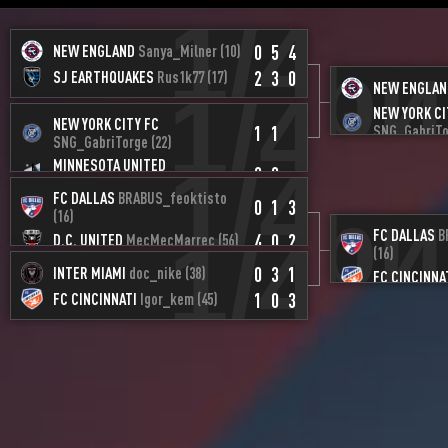
1/4
Полуфи
0
5
4
NEW ENGLAND
Sanya_Milner
(10)
2
3
0
SJ EARTHQUAKES
Rus1k77
(17)
1/4
NEW ENGLAN
NEW YORK CI
NEW YORK CITY FC
1
1
SNG_GabriT
SNG_GabriTorge
(22)
1/4
MINNESOTA UNITED
0
0
Faboulous_1997
(30)
Полуфи
FC DALLAS
BRABUS_feoktisto
0
1
3
(16)
1/4
FC DALLAS
B
4
0
2
D.C. UNITED
MecMecMarrec
(56)
(16)
0
3
1
INTER MIAMI
doc_nike
(38)
FC CINCINNA
1
0
3
FC CINCINNATI
Igor_kem
(45)