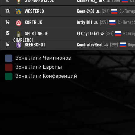
STANDARD LIEGE
kashkar63_Turk
(300)
Са
13
WESTERLO
Keen-2408
(244)
С.-Пете
14
KORTRIJK
lutiy1011
(272)
С.-Петер
15
SPORTING DE
El Coyote161
(329)
Волго
CHARLEROI
16
BEERSCHOT
KondratevReal
(299)
Вор
Зона Лиги Чемпионов
Зона Лиги Европы
Зона Лиги Конференций