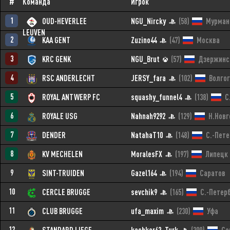
#
Команда
Игрок
1
OUD-HEVERLEE
NGU_Nircky
(58)
Мурман
LEUVEN
2
KAA GENT
Zuzino44
(47)
Москва
3
KRC GENK
NGU_Brut
(57)
Дзержинс
4
RSC ANDERLECHT
JERSY_fara
(102)
Волго
5
ROYAL ANTWERP FC
squashy_funnel4
(138)
С
6
ROYALE USG
Nahnah9292
(129)
Н.Новг
7
DENDER
NatahaT10
(148)
С.-Пете
8
KV MECHELEN
MoralesFX
(197)
Липецк
9
SINT-TRUIDEN
Gazel164
(194)
Саратов
10
CERCLE BRUGGE
sevchik9
(165)
С.-Петер
11
CLUB BRUGGE
ufa_maxim
(230)
Уфа
12